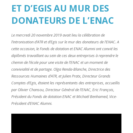
ET D’EGIS AU MUR DES
DONATEURS DE L’ENAC
Le mercredi 20 novembre 2019 avait lieu la célébration de
l’intronisation d’ATR et d’Egis sur le mur des donateurs de l’ENAC. A
cette occasion, le Fonds de dotation et ENAC Alumni ont convié les
diplômés travaillant au sein de ces deux entreprises à reprendre le
chemin de l’école pour une visite de l’ENAC et un moment de
convivialité et de partage. Olga Renda-Blanche, Directrice des
Ressources Humaines d’ATR, et Julien Pratx, Directeur Grands
Comptes d’Egis, étaient les représentants des entreprises, accueillis
par Olivier Chansou, Directeur Général de l’ENAC, Eric François,
Président du Fonds de dotation ENAC et Michaël Benhamed, Vice-
Président d’ENAC Alumni.