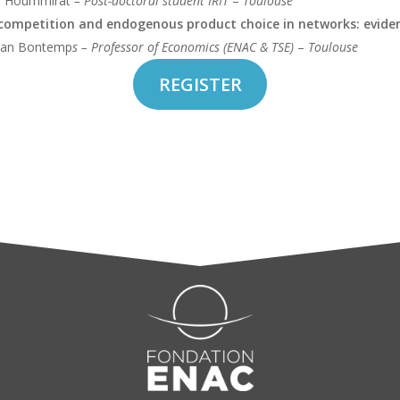
 Hoummirat
– Post-doctoral student IRIT
–
Toulouse
 competition and endogenous product choice in networks: eviden
tian Bontemp
s – Professor of Economics (ENAC & TSE)
–
Toulouse
REGISTER