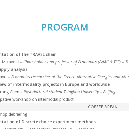
PROGRAM
ntation of the TRAVEL chair
e Malavolti –
Chair holder and professor of Economics (ENAC & TSE)
–
T
upply analysis
ravo –
Economics researcher at the French Alternative Energies and At
iew of intermodality projects in Europe and worldwide
rong Chen
– Post-doctoral student Tsinghua University – Beijing
cipative workshop on intermodal product
COFFEE BREAK
hop debriefing
ntation of Discrete choice experiment methods