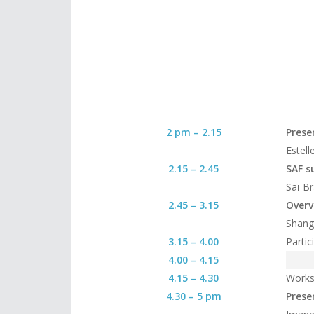
2 pm – 2.15
Prese
Estell
2.15 – 2.45
SAF s
Saï B
2.45 – 3.15
Overv
Shang
3.15 – 4.00
Parti
4.00 – 4.15
4.15 – 4.30
Works
4.30 – 5 pm
Prese