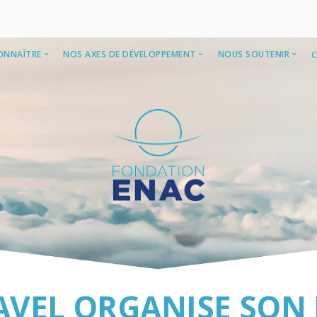
ONNAÎTRE
NOS AXES DE DÉVELOPPEMENT
NOUS SOUTENIR
Fondation ENAC
International
Avantages fisca
 co-fondateurs
Recherche et enseignement
Modalités prati
vernance
Diversité et inclusion
Programme de r
quipe
Vie des campus
Mécénat des ent
ports d’activité
Nos entreprises
NAC
Nos donateurs i
C Alumni
Les témoignage
AVEL ORGANISE SON