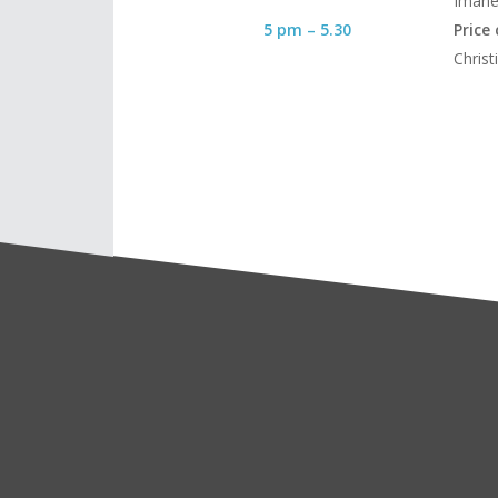
Imane
5 pm – 5.30
Price
Chris