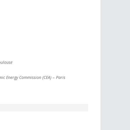
oulouse
omic Energy Commission (CEA)
–
Paris