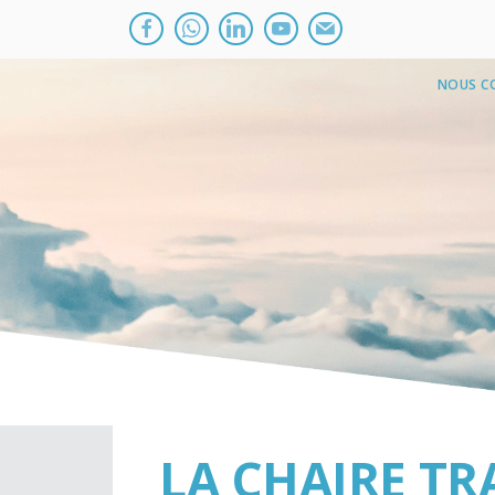
NOUS C
La 
Les
Gou
L’é
Rap
L’E
ENA
LA CHAIRE TR