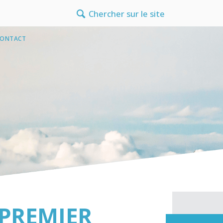
Chercher sur le site
CONTACT
ux
ques
econnaissance
reprises
 mécènes
ndividuels
s
 PREMIER