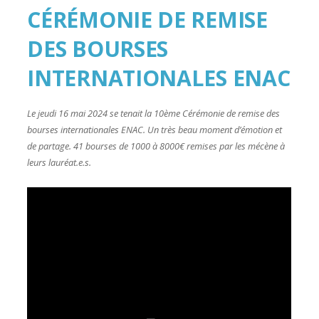
CÉRÉMONIE DE REMISE
DES BOURSES
INTERNATIONALES ENAC
Le jeudi 16 mai 2024 se tenait la 10ème Cérémonie de remise des
bourses internationales ENAC. Un très beau moment d’émotion et
de partage. 41 bourses de 1000 à 8000€ remises par les mécène à
leurs lauréat.e.s.